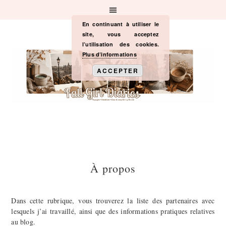
Passer
Passer
Passer
à
au
à
la
contenu
la
En continuant à utiliser le
navigation
principal
barre
site, vous acceptez
principale
latérale
l’utilisation des cookies.
principale
Plus d’informations
ACCEPTER
À propos
Dans cette rubrique, vous trouverez la liste des partenaires avec
lesquels j’ai travaillé, ainsi que des informations pratiques relatives
au blog.