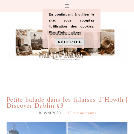
Passer
Passer
Passer
à
au
à
la
contenu
la
En continuant à utiliser le
navigation
principal
barre
site, vous acceptez
principale
latérale
l’utilisation des cookies.
principale
Plus d’informations
ACCEPTER
Petite balade dans les falaises d’Howth |
Discover Dublin #3
10 avril 2020
37 commentaires