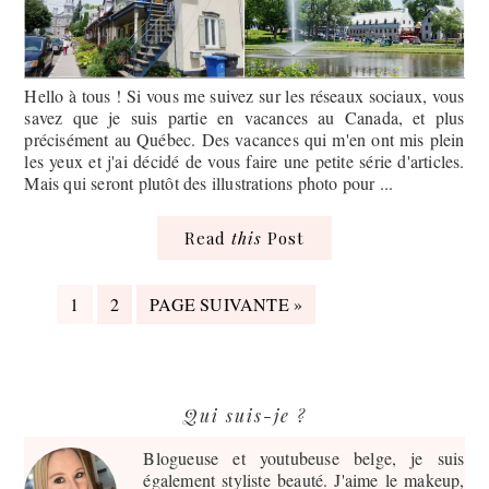
Hello à tous ! Si vous me suivez sur les réseaux sociaux, vous
savez que je suis partie en vacances au Canada, et plus
précisément au Québec. Des vacances qui m'en ont mis plein
les yeux et j'ai décidé de vous faire une petite série d'articles.
Mais qui seront plutôt des illustrations photo pour ...
Read
this
Post
PAGE
PAGE
ALLER
1
2
PAGE SUIVANTE »
À
LA
Barre
Qui suis-je ?
latérale
principale
Blogueuse et youtubeuse belge, je suis
également styliste beauté. J'aime le makeup,