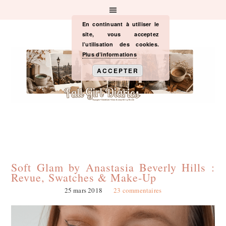
Passer
Passer
Passer
à
au
à
la
contenu
la
En continuant à utiliser le
navigation
principal
barre
site, vous acceptez
principale
latérale
l’utilisation des cookies.
principale
Plus d’informations
ACCEPTER
Soft Glam by Anastasia Beverly Hills :
Revue, Swatches & Make-Up
25 mars 2018
23 commentaires