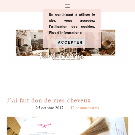
Passer
Passer
Passer
à
au
à
la
contenu
la
En continuant à utiliser le
navigation
principal
barre
site, vous acceptez
principale
latérale
l’utilisation des cookies.
principale
Plus d’informations
ACCEPTER
J’ai fait don de mes cheveux
25 octobre 2017
12 commentaires