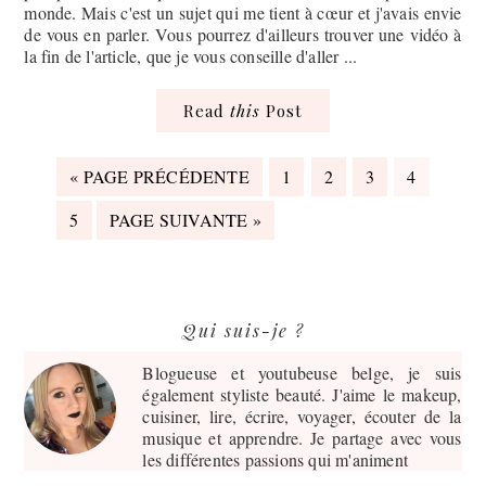
monde. Mais c'est un sujet qui me tient à cœur et j'avais envie
de vous en parler. Vous pourrez d'ailleurs trouver une vidéo à
la fin de l'article, que je vous conseille d'aller ...
Read
this
Post
ALLER
PAGE
PAGE
PAGE
PAGE
«
PAGE PRÉCÉDENTE
1
2
3
4
À
PAGE
LA
ALLER
5
PAGE SUIVANTE »
À
LA
Barre
Qui suis-je ?
latérale
principale
Blogueuse et youtubeuse belge, je suis
également styliste beauté. J'aime le makeup,
cuisiner, lire, écrire, voyager, écouter de la
musique et apprendre. Je partage avec vous
les différentes passions qui m'animent