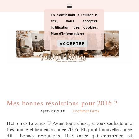
Passer
Passer
Passer
à
au
à
la
contenu
la
En continuant à utiliser le
navigation
principal
barre
site, vous acceptez
principale
latérale
l’utilisation des cookies.
principale
Plus d’informations
ACCEPTER
Mes bonnes résolutions pour 2016 ?
9 janvier 2016
3 commentaires
Hello mes Lovelies ♡ Avant toute chose, je vous souhaite une
très bonne et heureuse année 2016. Et qui dit nouvelle année
dit : bonnes résolutions. Une année qui commence est