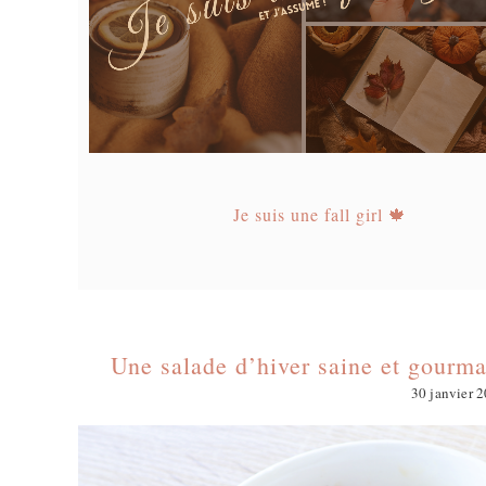
Je suis une fall girl 🍁
Une salade d’hiver saine et gourm
30 janvier 