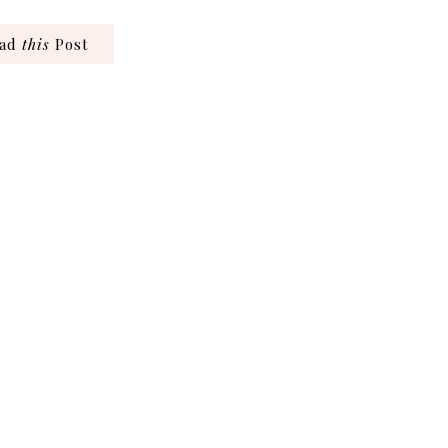
ead
this
Post