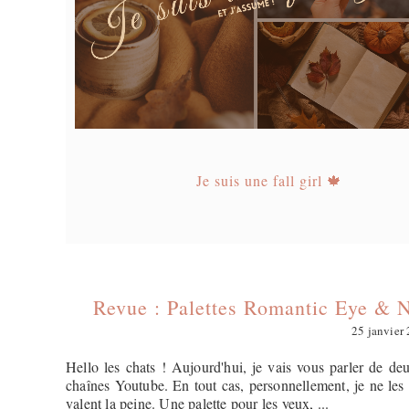
Je suis une fall girl 🍁
Revue : Palettes Romantic Eye & N
25 janvier
Hello les chats ! Aujourd'hui, je vais vous parler de de
chaînes Youtube. En tout cas, personnellement, je ne les a
valent la peine. Une palette pour les yeux, ...