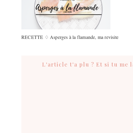
RECETTE ♢ Asperges à la flamande, ma revisite
Interactions
du
L'article t'a plu ? Et si tu me
lecteur