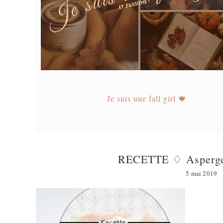
Je suis une fall girl 🍁
RECETTE ♢ Asperges 
5 mai 2019