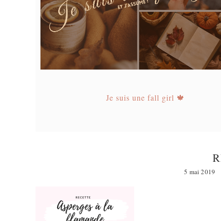
Je suis une fall girl 🍁
R
5 mai 2019