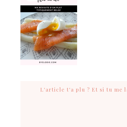
Interactions
du
L'article t'a plu ? Et si tu me
lecteur