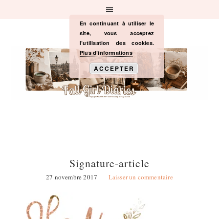
Passer
Passer
Passer
à
au
à
la
contenu
la
En continuant à utiliser le
navigation
principal
barre
site, vous acceptez
principale
latérale
l’utilisation des cookies.
principale
Plus d’informations
ACCEPTER
Signature-article
27 novembre 2017
Laisser un commentaire