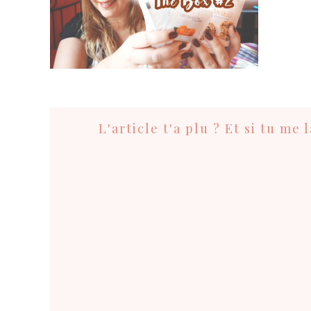
Interactions
du
L'article t'a plu ? Et si tu me
lecteur