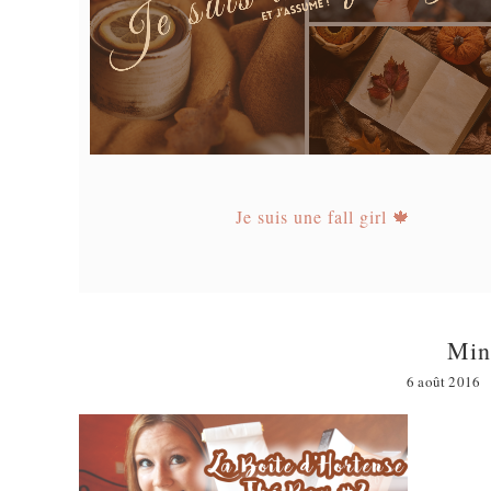
Je suis une fall girl 🍁
Mini
6 août 2016