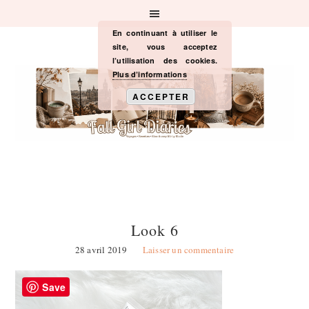
Passer
Passer
Passer
à
au
à
la
contenu
la
En continuant à utiliser le
navigation
principal
barre
site, vous acceptez
principale
latérale
l’utilisation des cookies.
principale
Plus d’informations
ACCEPTER
Look 6
28 avril 2019
Laisser un commentaire
Save