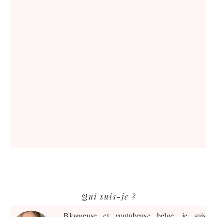
Barre
Qui suis-je ?
latérale
principale
Blogueuse et youtubeuse belge, je suis