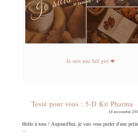
Je suis une fall girl 🍁
Testé pour vous : 5-D Kit Pharma
14 novembre 20
Hello à tous ! Aujourd'hui, je vais vous parler d'une peti
...