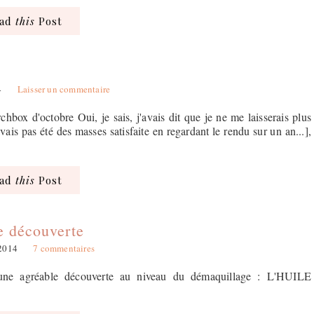
ead
this
Post
4
Laisser un commentaire
rchbox d'octobre Oui, je sais, j'avais dit que je ne me laisserais plus
ais pas été des masses satisfaite en regardant le rendu sur un an...],
ead
this
Post
e découverte
 2014
7 commentaires
d'une agréable découverte au niveau du démaquillage : L'HUILE