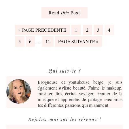
Read
this
Post
ALLER
PAGE
PAGE
PAGE
PAGE
«
PAGE PRÉCÉDENTE
1
2
3
4
À
PAGES
PAGE
LA
PAGE
PAGE
ALLER
5
6
…
11
PAGE SUIVANTE »
PROVISOIRES
À
OMISES
LA
Barre
Qui suis-je ?
latérale
principale
Blogueuse et youtubeuse belge, je suis
également styliste beauté. J'aime le makeup,
cuisiner, lire, écrire, voyager, écouter de la
musique et apprendre. Je partage avec vous
les différentes passions qui m'animent
Rejoins-moi sur les réseaux !