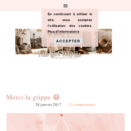
Passer
Passer
Passer
à
au
à
la
contenu
la
En continuant à utiliser le
navigation
principal
barre
site, vous acceptez
principale
latérale
l’utilisation des cookies.
principale
Plus d’informations
ACCEPTER
Merci la grippe 😷
28 janvier 2017
12 commentaires