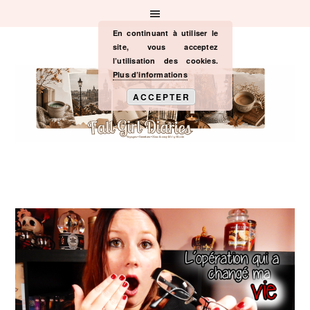
Passer
Passer
Passer
à
au
à
la
contenu
la
En continuant à utiliser le
navigation
principal
barre
site, vous acceptez
principale
latérale
l’utilisation des cookies.
principale
Plus d’informations
ACCEPTER