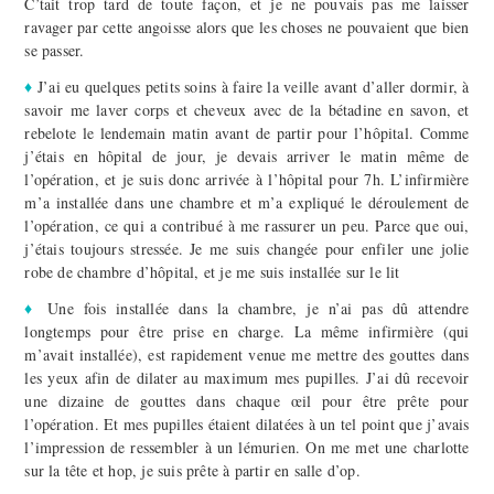
C’tait trop tard de toute façon, et je ne pouvais pas me laisser
ravager par cette angoisse alors que les choses ne pouvaient que bien
se passer.
♦
J’ai eu quelques petits soins à faire la veille avant d’aller dormir, à
savoir me laver corps et cheveux avec de la bétadine en savon, et
rebelote le lendemain matin avant de partir pour l’hôpital. Comme
j’étais en hôpital de jour, je devais arriver le matin même de
l’opération, et je suis donc arrivée à l’hôpital pour 7h. L’infirmière
m’a installée dans une chambre et m’a expliqué le déroulement de
l’opération, ce qui a contribué à me rassurer un peu. Parce que oui,
j’étais toujours stressée. Je me suis changée pour enfiler une jolie
robe de chambre d’hôpital, et je me suis installée sur le lit
♦
Une fois installée dans la chambre, je n’ai pas dû attendre
longtemps pour être prise en charge. La même infirmière (qui
m’avait installée), est rapidement venue me mettre des gouttes dans
les yeux afin de dilater au maximum mes pupilles. J’ai dû recevoir
une dizaine de gouttes dans chaque œil pour être prête pour
l’opération. Et mes pupilles étaient dilatées à un tel point que j’avais
l’impression de ressembler à un lémurien. On me met une charlotte
sur la tête et hop, je suis prête à partir en salle d’op.