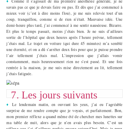
♦
Comme il s’agissait de ma première anesthésie générale, je ne
savais pas ce que je devais faire ou pas. Et dès que j’ai commencé à
mieux voir (c’est à dire moins flou), je me suis relevée tout d’un
coup, tranquillou, comme si de rien n’était. Mauvaise idée. Une
demi-heure plus tard, j’ai commencé à me sentir nauséeuse. Bizarre.
Et plus le temps passait, moins j’étais bien. Je ne suis d’ailleurs
sortie de l’hôpital que deux heures après l’heure prévue, tellement
j’étais mal. Le trajet en voiture (qui dure 45 minutes) m’a semblé
une éternité, et on a dû s’arrêter deux fois pour que je puisse prendre
l’air tellement j’étais mal. L’impression que j’allais vomir
constamment, mais heureusement rien ne s’est passé. Et une fois
rentrée à la maison, je me suis mise directement au lit, tellement
j’étais fatiguée.
7. Les jours suivants
♦
Le lendemain matin, en ouvrant les yeux, j’ai eu l’agréable
surprise de me rendre compte que je voyais, et parfaitement. Bon,
mon premier réflexe a quand même été de chercher mes lunettes sur
ma table de nuit, alors que je n’en avais plus besoin. C’est un
réflexe que j’ai d’ailleurs parfois encore aujourd’hui. Mais je peux