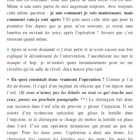
Même si une autre partie de moi angoissait toujours. Avec toujours
je sais comment je vois maintenant, mais
cette même question :
comment vais-je voir après ?
Et puis aussi cette idée que pour la
première fois depuis que je peux m’en souvenir, je verrai sans
lunettes en ouvrant les yeux, après l’opération ! Avouez que c’est
stressant quand même.
♦
Après m’avoir demandé si j’étais prête et m’avoir encore une fois
expliqué le déroulement de l’intervention, l’anesthésiste me met le
masque et hop, je m’endors quasi instantanément pour ne me
réveiller qu’en salle de réveil, deux heures plus tard.
♦
En quoi consistait donc vraiment l’opération ?
Comme je l’ai
dit au-dessus, il s’agit d’un implant en silicone que l’on injecte dans
l’œil. (
Si vous n’aimez pas les détails ou tout ce qui touche aux
yeux, passez au prochain paragraphe ^^
) Le chirurgien fait donc
une incision dans l’œil afin de pouvoir y glisser l’injecteur. Il est
assisté d’un technicien spécialisé qui glisse la lentille dans
l’injecteur, et le chirurgien se charge de mettre la lentille en place
dans l’œil. C’est une opération minutieuse qui prend un peu de
temps. Pour les deux yeux, l’opération a duré une heure. Le
chirurgien fixe ensuite les lentilles avec des petits fils pour les