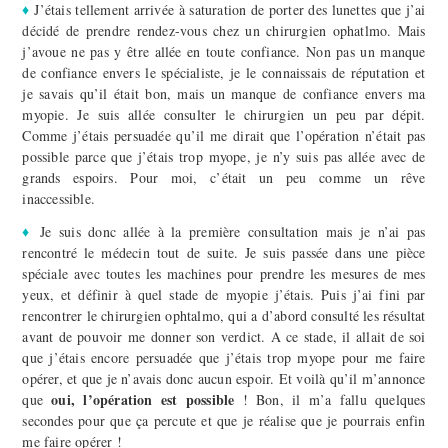
♦
J’étais tellement arrivée à saturation de porter des lunettes que j’ai
décidé de prendre rendez-vous chez un chirurgien ophatlmo. Mais
j’avoue ne pas y être allée en toute confiance. Non pas un manque
de confiance envers le spécialiste, je le connaissais de réputation et
je savais qu’il était bon, mais un manque de confiance envers ma
myopie. Je suis allée consulter le chirurgien un peu par dépit.
Comme j’étais persuadée qu’il me dirait que l’opération n’était pas
possible parce que j’étais trop myope, je n’y suis pas allée avec de
grands espoirs. Pour moi, c’était un peu comme un rêve
inaccessible.
♦
Je suis donc allée à la première consultation mais je n’ai pas
rencontré le médecin tout de suite. Je suis passée dans une pièce
spéciale avec toutes les machines pour prendre les mesures de mes
yeux, et définir à quel stade de myopie j’étais. Puis j’ai fini par
rencontrer le chirurgien ophtalmo, qui a d’abord consulté les résultat
avant de pouvoir me donner son verdict. A ce stade, il allait de soi
que j’étais encore persuadée que j’étais trop myope pour me faire
opérer, et que je n’avais donc aucun espoir. Et voilà qu’il m’annonce
oui, l’opération est possible
que
! Bon, il m’a fallu quelques
secondes pour que ça percute et que je réalise que je pourrais enfin
me faire opérer !