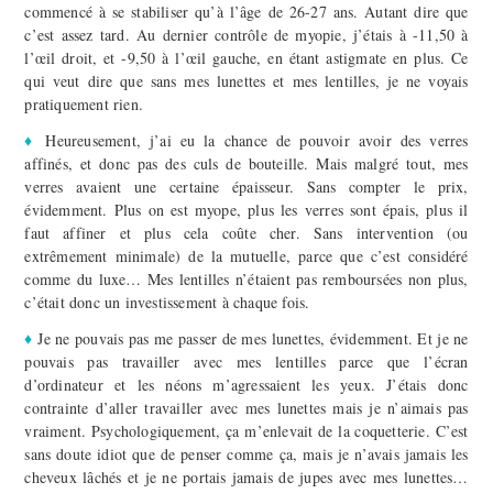
commencé à se stabiliser qu’à l’âge de 26-27 ans. Autant dire que
c’est assez tard. Au dernier contrôle de myopie, j’étais à -11,50 à
l’œil droit, et -9,50 à l’œil gauche, en étant astigmate en plus. Ce
qui veut dire que sans mes lunettes et mes lentilles, je ne voyais
pratiquement rien.
♦
Heureusement, j’ai eu la chance de pouvoir avoir des verres
affinés, et donc pas des culs de bouteille. Mais malgré tout, mes
verres avaient une certaine épaisseur. Sans compter le prix,
évidemment. Plus on est myope, plus les verres sont épais, plus il
faut affiner et plus cela coûte cher. Sans intervention (ou
extrêmement minimale) de la mutuelle, parce que c’est considéré
comme du luxe… Mes lentilles n’étaient pas remboursées non plus,
c’était donc un investissement à chaque fois.
♦
Je ne pouvais pas me passer de mes lunettes, évidemment. Et je ne
pouvais pas travailler avec mes lentilles parce que l’écran
d’ordinateur et les néons m’agressaient les yeux. J’étais donc
contrainte d’aller travailler avec mes lunettes mais je n’aimais pas
vraiment. Psychologiquement, ça m’enlevait de la coquetterie. C’est
sans doute idiot que de penser comme ça, mais je n’avais jamais les
cheveux lâchés et je ne portais jamais de jupes avec mes lunettes…