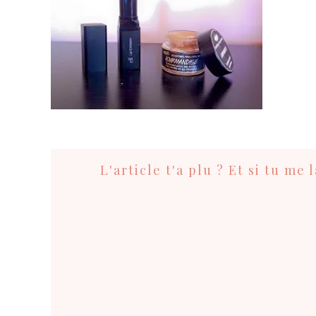
Interactions
du
L'article t'a plu ? Et si tu me
lecteur