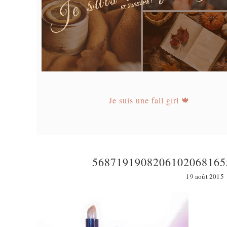
Je suis une fall girl 🍁
5687191908206102068165
19 août 2015