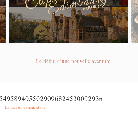
Le début d’une nouvelle aventure !
549589405502909682453009293n
Laisser un commentaire