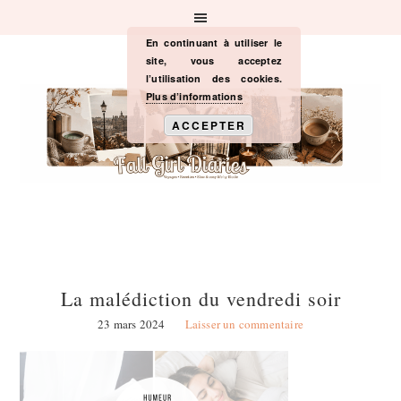
Passer
Passer
Passer
à
au
à
la
contenu
la
En continuant à utiliser le
navigation
principal
barre
site, vous acceptez
principale
latérale
l’utilisation des cookies.
principale
Plus d’informations
ACCEPTER
La malédiction du vendredi soir
23 mars 2024
Laisser un commentaire