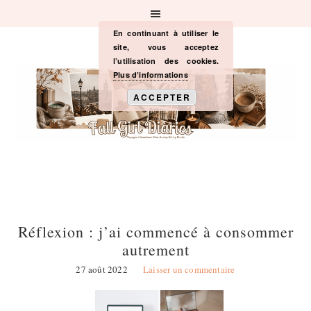
Passer
Passer
Passer
à
au
à
la
contenu
la
En continuant à utiliser le
navigation
principal
barre
site, vous acceptez
principale
latérale
l’utilisation des cookies.
principale
Plus d’informations
ACCEPTER
Réflexion : j’ai commencé à consommer
autrement
27 août 2022
Laisser un commentaire