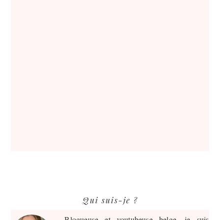
Barre
Qui suis-je ?
latérale
principale
Blogueuse et youtubeuse belge, je suis