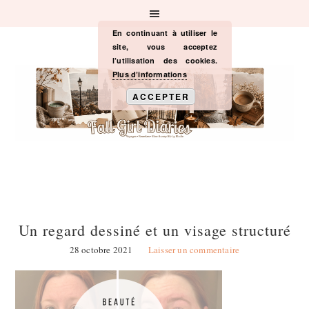
Passer
Passer
Passer
à
au
à
la
contenu
la
En continuant à utiliser le
navigation
principal
barre
site, vous acceptez
principale
latérale
l’utilisation des cookies.
principale
Plus d’informations
ACCEPTER
Un regard dessiné et un visage structuré
28 octobre 2021
Laisser un commentaire