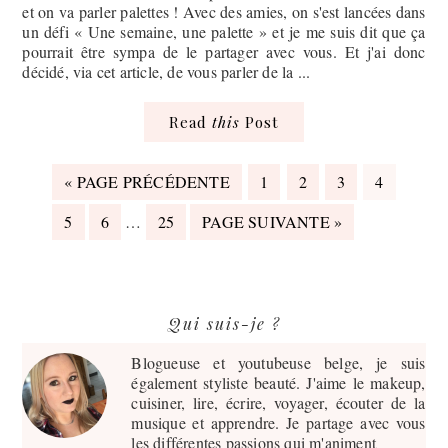
et on va parler palettes ! Avec des amies, on s'est lancées dans
un défi « Une semaine, une palette » et je me suis dit que ça
pourrait être sympa de le partager avec vous. Et j'ai donc
décidé, via cet article, de vous parler de la ...
Read
this
Post
ALLER
PAGE
PAGE
PAGE
PAGE
«
PAGE PRÉCÉDENTE
1
2
3
4
À
PAGES
PAGE
LA
PAGE
PAGE
ALLER
5
6
…
25
PAGE SUIVANTE »
PROVISOIRES
À
OMISES
LA
Barre
Qui suis-je ?
latérale
principale
Blogueuse et youtubeuse belge, je suis
également styliste beauté. J'aime le makeup,
cuisiner, lire, écrire, voyager, écouter de la
musique et apprendre. Je partage avec vous
les différentes passions qui m'animent