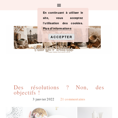
Passer
Passer
Passer
à
au
à
la
contenu
la
En continuant à utiliser le
navigation
principal
barre
site, vous acceptez
principale
latérale
l’utilisation des cookies.
principale
Plus d’informations
ACCEPTER
Des résolutions ? Non, des
objectifs !
3 janvier 2022
21 commentaires